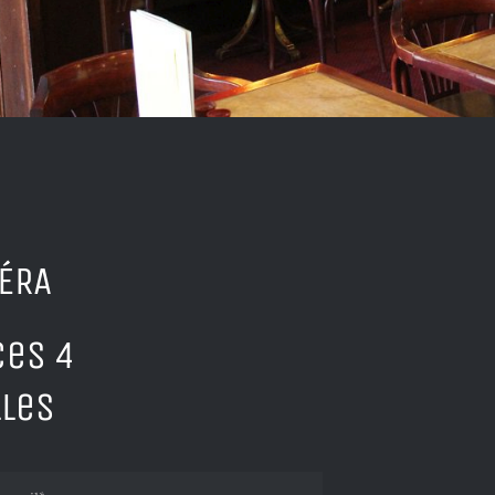
PÉRA
ces 4
lles